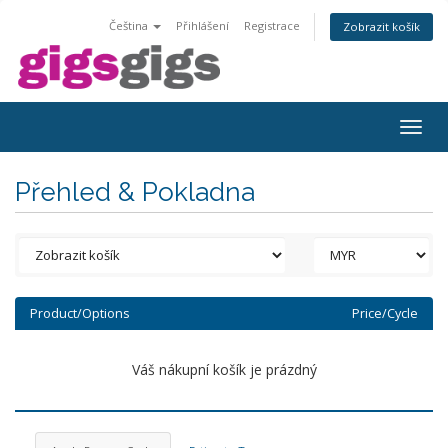
Čeština
Přihlášení
Registrace
Zobrazit košík
Togg
navig
Přehled & Pokladna
Product/Options
Price/Cycle
Váš nákupní košík je prázdný