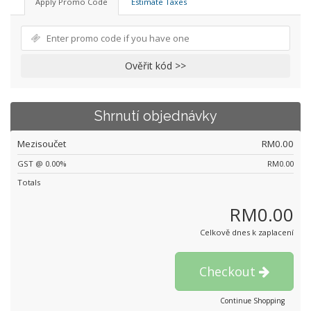
Apply Promo Code
Estimate Taxes
Ověřit kód >>
Shrnutí objednávky
Mezisoučet
RM0.00
GST @ 0.00%
RM0.00
Totals
RM0.00
Celkově dnes k zaplacení
Checkout
Continue Shopping