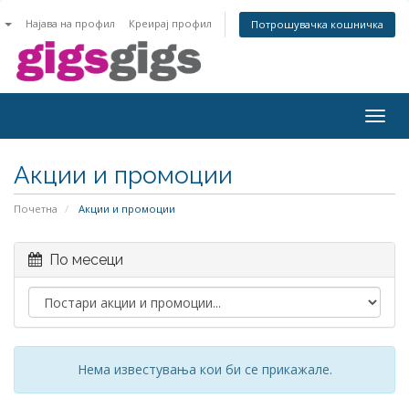
n
Најава на профил
Креирај профил
Потрошувачка кошничка
Togg
navig
Акции и промоции
Почетна
Акции и промоции
По месеци
Нема известувања кои би се прикажале.