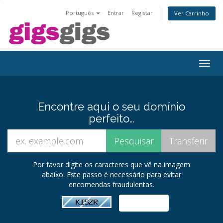
Português
Entrar
Registar
Ver Carrinho
Togg
navig
Encontre aqui o seu domínio
perfeito…
Por favor digite os caracteres que vê na imagem
abaixo. Este passo é necessário para evitar
encomendas fraudulentas.